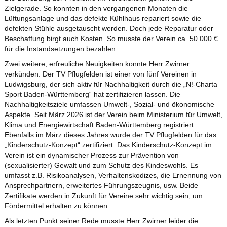
Zielgerade. So konnten in den vergangenen Monaten die
Lüftungsanlage und das defekte Kühlhaus repariert sowie die
defekten Stühle ausgetauscht werden. Doch jede Reparatur oder
Beschaffung birgt auch Kosten. So musste der Verein ca. 50.000 €
für die Instandsetzungen bezahlen.
Zwei weitere, erfreuliche Neuigkeiten konnte Herr Zwirner
verkünden. Der TV Pflugfelden ist einer von fünf Vereinen in
Ludwigsburg, der sich aktiv für Nachhaltigkeit durch die „N!-Charta
Sport Baden-Württemberg“ hat zertifizieren lassen. Die
Nachhaltigkeitsziele umfassen Umwelt-, Sozial- und ökonomische
Aspekte. Seit März 2026 ist der Verein beim Ministerium für Umwelt,
Klima und Energiewirtschaft Baden-Württemberg registriert.
Ebenfalls im März dieses Jahres wurde der TV Pflugfelden für das
„Kinderschutz-Konzept“ zertifiziert. Das Kinderschutz-Konzept im
Verein ist ein dynamischer Prozess zur Prävention von
(sexualisierter) Gewalt und zum Schutz des Kindeswohls. Es
umfasst z.B. Risikoanalysen, Verhaltenskodizes, die Ernennung von
Ansprechpartnern, erweitertes Führungszeugnis, usw. Beide
Zertifikate werden in Zukunft für Vereine sehr wichtig sein, um
Fördermittel erhalten zu können.
Als letzten Punkt seiner Rede musste Herr Zwirner leider die