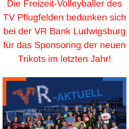
Die Freizeit-Volleyballer des
TV Pflugfelden bedanken sich
bei der VR Bank Ludwigsburg
für das Sponsoring der neuen
Trikots im letzten Jahr!