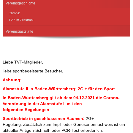
Vereinsgeschichte
Chronik
TVP im Zeitstrahl
Vereinsgaststätte
Liebe TVP-Mitglieder,
liebe sportbegeisterte Besucher,
Achtung:
Alarmstufe II in Baden-Württemberg: 2G + für den Sport
In Baden-Württemberg gilt ab dem 04.12.2021 die Corona-
Verordnung in der Alarmstufe II mit den
folgenden
Regelungen
:
Sportbetrieb in geschlossenen Räumen:
2G+
Regelung. Zusätzlich zum Impf- oder Genesenennachweis ist ein
aktueller Antigen-Schnell- oder PCR-Test erforderlich.