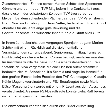
Zusammenarbeit. Ebenso sprach Marion Schöck den Sponsoren,
Gönnern und den treuen TVP Mitgliedern ihre Dankbarkeit aus,
dass diese in der schwierigen Zeit dem TVP treu verbunden
bleiben. Bei dem scheidenden Pächterpaar des TVP Vereinsheim,
Frau Christina Döbeling und Herrn Vetter, bedankt sich Frau Schöck
ebenfalls für die jahrelange gute Bewirtung und die
Gastfreundschaft und wünschte ihnen für die Zukunft alles Gute.
In ihrem Jahresbericht, zum vergangen Sportjahr, begann Marion
Schöck mit einem Rückblick auf die vielen entfallenen
Veranstaltungen (Ehrungsabend, Seniorennachmittag, Turniere,
Punktspiele) welche alle leider, Corona bedingt, ausfallen mussten.
Im Anschluss wurde die neue TVP Geschäftsstellenleiterin Frau
Stefanie de Silva vorgestellt. Mit einer kleinen Aufmerksamkeit
bedankte sich M. Schöck bei Iris Schmid und Angelika Hensel für
den großen Einsatz beim Erstellen des TVP Clubmagazins. Claudia
Köhle (Jugendkoordinatorin und FSJ-Beauftragte) sowie Mario
Bläse (Kassenprüfer) wurde mit einem Präsent aus dem Ausschuss
verabschiedet. Als neue FSJ-Beauftragte konnte Lydia Raff bereits
im Jahr 2020 gewonnen werden.
Die Anwesenden konnten sich durch eine Bilder Ausstellung