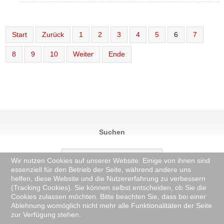
Start
Zurück
1
2
3
4
5
6
7
8
9
10
Weiter
Ende
Suchen
Wir nutzen Cookies auf unserer Website. Einige von ihnen sind
essenziell für den Betrieb der Seite, während andere uns
helfen, diese Website und die Nutzererfahrung zu verbessern
© 2025 TV Pflugfelden 1907 e.V. -
Anmelden
-
Datenschutzerklärung
(Tracking Cookies). Sie können selbst entscheiden, ob Sie die
Änderung: Montag 03 August 2026, 07:58:23.
Cookies zulassen möchten. Bitte beachten Sie, dass bei einer
Ablehnung womöglich nicht mehr alle Funktionalitäten der Seite
zur Verfügung stehen.