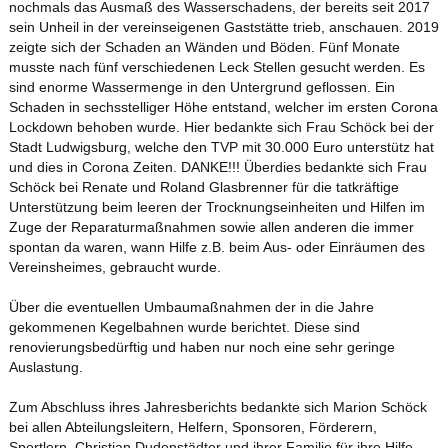
nochmals das Ausmaß des Wasserschadens, der bereits seit 2017
sein Unheil in der vereinseigenen Gaststätte trieb, anschauen. 2019
zeigte sich der Schaden an Wänden und Böden. Fünf Monate
musste nach fünf verschiedenen Leck Stellen gesucht werden. Es
sind enorme Wassermenge in den Untergrund geflossen. Ein
Schaden in sechsstelliger Höhe entstand, welcher im ersten Corona
Lockdown behoben wurde. Hier bedankte sich Frau Schöck bei der
Stadt Ludwigsburg, welche den TVP mit 30.000 Euro unterstütz hat
und dies in Corona Zeiten. DANKE!!! Überdies bedankte sich Frau
Schöck bei Renate und Roland Glasbrenner für die tatkräftige
Unterstützung beim leeren der Trocknungseinheiten und Hilfen im
Zuge der Reparaturmaßnahmen sowie allen anderen die immer
spontan da waren, wann Hilfe z.B. beim Aus- oder Einräumen des
Vereinsheimes, gebraucht wurde.
Über die eventuellen Umbaumaßnahmen der in die Jahre
gekommenen Kegelbahnen wurde berichtet. Diese sind
renovierungsbedürftig und haben nur noch eine sehr geringe
Auslastung.
Zum Abschluss ihres Jahresberichts bedankte sich Marion Schöck
bei allen Abteilungsleitern, Helfern, Sponsoren, Förderern,
Sportlern, Christian Dudenstädter und ihrer Familie für ihre Hilfe