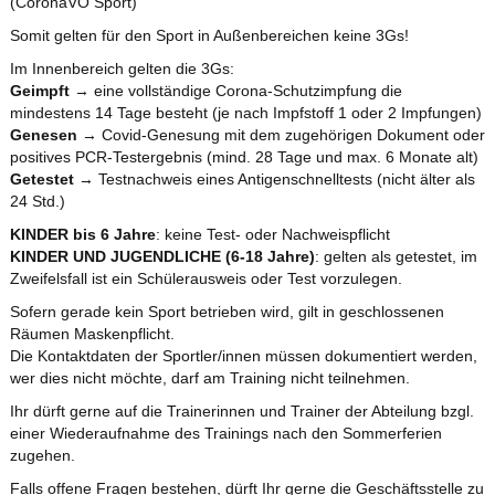
(CoronaVO Sport)
Somit gelten für den Sport in Außenbereichen keine 3Gs!
Im Innenbereich gelten die 3Gs:
Geimpft
→ eine vollständige Corona-Schutzimpfung die
mindestens 14 Tage besteht (je nach Impfstoff 1 oder 2 Impfungen)
Genesen
→ Covid-Genesung mit dem zugehörigen Dokument oder
positives PCR-Testergebnis (mind. 28 Tage und max. 6 Monate alt)
Getestet
→ Testnachweis eines Antigenschnelltests (nicht älter als
24 Std.)
KINDER bis 6 Jahre
: keine Test- oder Nachweispflicht
KINDER UND JUGENDLICHE (6-18 Jahre)
: gelten als getestet, im
Zweifelsfall ist ein Schülerausweis oder Test vorzulegen.
Sofern gerade kein Sport betrieben wird, gilt in geschlossenen
Räumen Maskenpflicht.
Die Kontaktdaten der Sportler/innen müssen dokumentiert werden,
wer dies nicht möchte, darf am Training nicht teilnehmen.
Ihr dürft gerne auf die Trainerinnen und Trainer der Abteilung bzgl.
einer Wiederaufnahme des Trainings nach den Sommerferien
zugehen.
Falls offene Fragen bestehen, dürft Ihr gerne die Geschäftsstelle zu