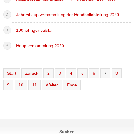
Jahreshauptversammlung der Handballabteilung 2020
100-jähriger Jubilar
Hauptversammlung 2020
Start
Zurück
2
3
4
5
6
7
8
9
10
11
Weiter
Ende
Suchen