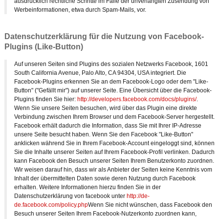
ausdrücklich rechtliche Schritte im Falle der unverlangten Zusendung von
Werbeinformationen, etwa durch Spam-Mails, vor.
Datenschutzerklärung für die Nutzung von Facebook-
Plugins (Like-Button)
Auf unseren Seiten sind Plugins des sozialen Netzwerks Facebook, 1601
South California Avenue, Palo Alto, CA 94304, USA integriert. Die
Facebook-Plugins erkennen Sie an dem Facebook-Logo oder dem "Like-
Button" ("Gefällt mir") auf unserer Seite. Eine Übersicht über die Facebook-
Plugins finden Sie hier:
http://developers.facebook.com/docs/plugins/
.
Wenn Sie unsere Seiten besuchen, wird über das Plugin eine direkte
Verbindung zwischen Ihrem Browser und dem Facebook-Server hergestellt.
Facebook erhält dadurch die Information, dass Sie mit Ihrer IP-Adresse
unsere Seite besucht haben. Wenn Sie den Facebook "Like-Button"
anklicken während Sie in Ihrem Facebook-Account eingeloggt sind, können
Sie die Inhalte unserer Seiten auf Ihrem Facebook-Profil verlinken. Dadurch
kann Facebook den Besuch unserer Seiten Ihrem Benutzerkonto zuordnen.
Wir weisen darauf hin, dass wir als Anbieter der Seiten keine Kenntnis vom
Inhalt der übermittelten Daten sowie deren Nutzung durch Facebook
erhalten. Weitere Informationen hierzu finden Sie in der
Datenschutzerklärung von facebook unter
http://de-
de.facebook.com/policy.php
Wenn Sie nicht wünschen, dass Facebook den
Besuch unserer Seiten Ihrem Facebook-Nutzerkonto zuordnen kann,