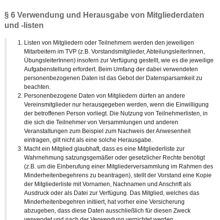
§ 6 Verwendung und Herausgabe von Mitgliederdaten
und -listen
Listen von Mitgliedern oder Teilnehmern werden den jeweiligen
Mitarbeitern im TVP (z.B. Vorstandsmitglieder, AbteilungsleiterInnen,
ÜbungsleiterInnen) insofern zur Verfügung gestellt, wie es die jeweilige
Aufgabenstellung erfordert. Beim Umfang der dabei verwendeten
personenbezogenen Daten ist das Gebot der Datensparsamkeit zu
beachten.
Personenbezogene Daten von Mitgliedern dürfen an andere
Vereinsmitglieder nur herausgegeben werden, wenn die Einwilligung
der betroffenen Person vorliegt. Die Nutzung von Teilnehmerlisten, in
die sich die Teilnehmer von Versammlungen und anderen
Veranstaltungen zum Beispiel zum Nachweis der Anwesenheit
eintragen, gilt nicht als eine solche Herausgabe.
Macht ein Mitglied glaubhaft, dass es eine Mitgliederliste zur
Wahrnehmung satzungsgemäßer oder gesetzlicher Rechte benötigt
(z.B. um die Einberufung einer Mitgliederversammlung im Rahmen des
Minderheitenbegehrens zu beantragen), stellt der Vorstand eine Kopie
der Mitgliederliste mit Vornamen, Nachnamen und Anschrift als
Ausdruck oder als Datei zur Verfügung. Das Mitglied, welches das
Minderheitenbegehren initiiert, hat vorher eine Versicherung
abzugeben, dass diese Daten ausschließlich für diesen Zweck
verwendet und nach der Verwendung vernichtet werden.