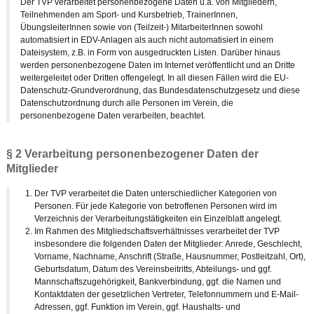
Der TVP verarbeitet personenbezogene Daten u.a. von Mitgliedern,
Teilnehmenden am Sport- und Kursbetrieb, TrainerInnen,
ÜbungsleiterInnen sowie von (Teilzeit-) MitarbeiterInnen sowohl
automatisiert in EDV-Anlagen als auch nicht automatisiert in einem
Dateisystem, z.B. in Form von ausgedruckten Listen. Darüber hinaus
werden personenbezogene Daten im Internet veröffentlicht und an Dritte
weitergeleitet oder Dritten offengelegt. In all diesen Fällen wird die EU-
Datenschutz-Grundverordnung, das Bundesdatenschutzgesetz und diese
Datenschutzordnung durch alle Personen im Verein, die
personenbezogene Daten verarbeiten, beachtet.
§ 2 Verarbeitung personenbezogener Daten der
Mitglieder
Der TVP verarbeitet die Daten unterschiedlicher Kategorien von
Personen. Für jede Kategorie von betroffenen Personen wird im
Verzeichnis der Verarbeitungstätigkeiten ein Einzelblatt angelegt.
Im Rahmen des Mitgliedschaftsverhältnisses verarbeitet der TVP
insbesondere die folgenden Daten der Mitglieder: Anrede, Geschlecht,
Vorname, Nachname, Anschrift (Straße, Hausnummer, Postleitzahl, Ort),
Geburtsdatum, Datum des Vereinsbeitritts, Abteilungs- und ggf.
Mannschaftszugehörigkeit, Bankverbindung, ggf. die Namen und
Kontaktdaten der gesetzlichen Vertreter, Telefonnummern und E-Mail-
Adressen, ggf. Funktion im Verein, ggf. Haushalts- und