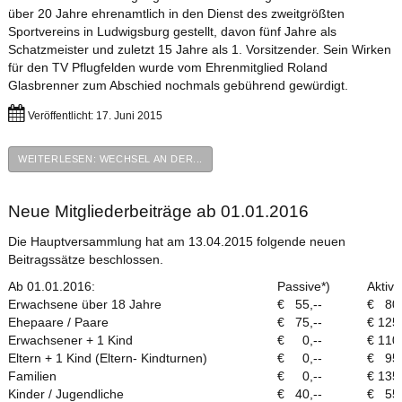
über 20 Jahre ehrenamtlich in den Dienst des zweitgrößten
Sportvereins in Ludwigsburg gestellt, davon fünf Jahre als
Schatzmeister und zuletzt 15 Jahre als 1. Vorsitzender. Sein Wirken
für den TV Pflugfelden wurde vom Ehrenmitglied Roland
Glasbrenner zum Abschied nochmals gebührend gewürdigt.
Veröffentlicht: 17. Juni 2015
WEITERLESEN: WECHSEL AN DER...
Neue Mitgliederbeiträge ab 01.01.2016
Die Hauptversammlung hat am 13.04.2015 folgende neuen
Beitragssätze beschlossen.
Ab 01.01.2016:
Passive*)
Aktive
Erwachsene über 18 Jahre
€ 55,--
€ 80,
Ehepaare / Paare
€ 75,--
€ 125,
Erwachsener + 1 Kind
€ 0,--
€ 110,
Eltern + 1 Kind (Eltern- Kindturnen)
€ 0,--
€ 95,
Familien
€ 0,--
€ 135,
Kinder / Jugendliche
€ 40,--
€ 55,