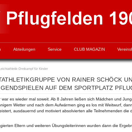
n
Abteilungen
Service
CLUB MAGAZIN
Vereins
ichtathletik-Dreikampf für Kinder
HTATHLETIKGRUPPE VON RAINER SCHÖCK UN
GENDSPIELEN AUF DEM SPORTPLATZ PFLU
r war es wieder mal soweit. Ab 8 Jahren ließen sich Mädchen und Jun
nnigem Wetter und nach dem Aufwärmen ging es los mit Weitwurf, dann 
istert, ausdauernd und motiviert absolvierten alle Teilnehmenden die dr
agierten Eltern und weiteren Übungsleiterinnen wurden dann die Ergebni