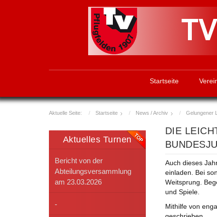
Startseite
Verei
Aktuelle Seite:
Startseite
News / Archiv
Gelungener Le
DIE LEIC
Aktuelles Turnen
BUNDESJU
Bericht von der
Auch dieses Jah
Abteilungsversammlung
einladen. Bei so
am 23.03.2026
Weitsprung. Bege
und Spiele.
-
Mithilfe von eng
geschrieben.