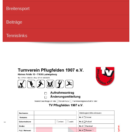
Breitensport
Beiträge
Tennislinks